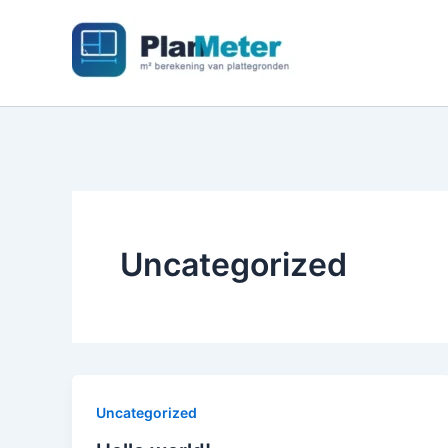
Ga
naar
de
inhoud
Uncategorized
Uncategorized